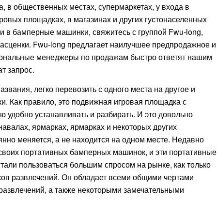
za, в общественных местах, супермаркетах, у входа в
ровых площадках, в магазинах и других густонаселенных
и в бамперные машинки, свяжитесь с группой Fwu-long,
асценки. Fwu-long предлагает наилучшее предпродажное и
ональные менеджеры по продажам быстро ответят нашим
ат запрос.
звания, легко перевозить с одного места на другое и
и. Как правило, это подвижная игровая площадка с
 удобно устанавливать и разбирать. И это довольно
навалах, ярмарках, ярмарках и некоторых других
нно меняется, а не находится на одном месте. Недавно
своих портативных бамперных машинок, и эти портативные
али пользоваться большим спросом на рынке, как только
ков развлечений. Он обладает всеми общими чертами
развлечений, а также некоторыми замечательными