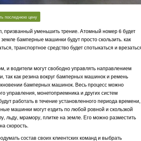
ть последнюю цену
ол, призванный уменьшить трение. Атомный номер 6 будет
 земле бамперные машинки будут просто скользить. как
ься, транспортное средство будет спотыкаться и врезатьс
м, и водители могут свободно управлять направлением
и, так как резина вокруг бамперных машинок и ремень
олкновении бамперных машинок. Весь процесс можно
го управления, монетоприемника и других систем
дут работать в течение установленного периода времени,
рные машинки могут ездить по любой ровной и скользкой
у, льду, мрамору, плитке на земле. Его можно разместить
на скорость.
родумать состав своих клиентских команд и выбрать